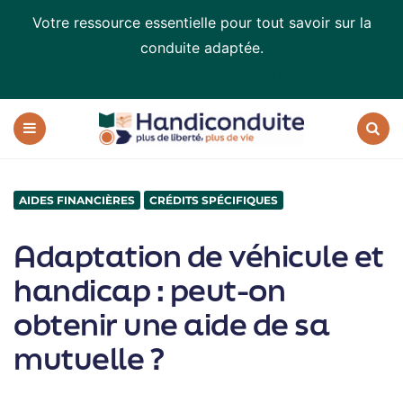
Votre ressource essentielle pour tout savoir sur la
conduite adaptée.
Téléchargez le livre blanc
Handiconduite
-
blog
Menu
Recherc
sur
la
conduite
AIDES FINANCIÈRES
CRÉDITS SPÉCIFIQUES
adaptée
Adaptation de véhicule et
handicap : peut-on
obtenir une aide de sa
mutuelle ?