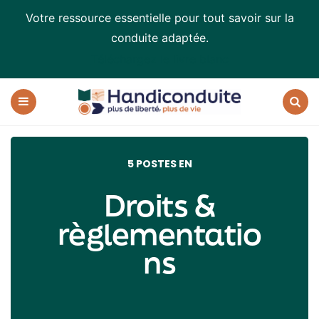
Votre ressource essentielle pour tout savoir sur la
conduite adaptée.
Téléchargez le livre blanc
Handiconduite
-
blog
Menu
Recherc
sur
la
conduite
5 POSTES EN
adaptée
Droits &
règlementatio
ns