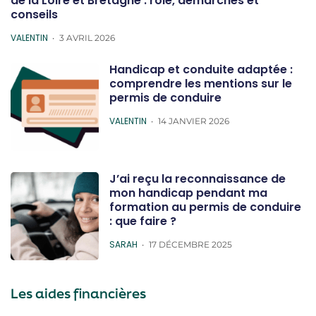
de la Loire et Bretagne : rôle, démarches et
conseils
POSTED
VALENTIN
3 AVRIL 2026
Handicap et conduite adaptée :
comprendre les mentions sur le
permis de conduire
POSTED
VALENTIN
14 JANVIER 2026
J’ai reçu la reconnaissance de
mon handicap pendant ma
formation au permis de conduire
: que faire ?
POSTED
SARAH
17 DÉCEMBRE 2025
Les aides financières