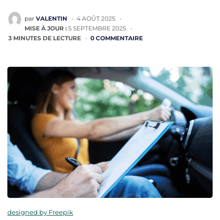
PUBLIÉ
par
VALENTIN
4 AOÛT 2025
PAR
MISE À JOUR :
5 SEPTEMBRE 2025
3
MINUTES DE LECTURE
0 COMMENTAIRE
designed by Freepik