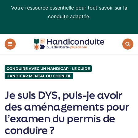
Votre ressource essentielle pour tout savoir sur la
conduite adaptée.
Téléchargez le livre blanc
Handiconduite
-
blog
Menu
Recherc
sur
la
conduite
CONDUIRE AVEC UN HANDICAP - LE GUIDE
adaptée
HANDICAP MENTAL OU COGNITIF
Je suis DYS, puis-je avoir
des aménagements pour
l’examen du permis de
conduire ?