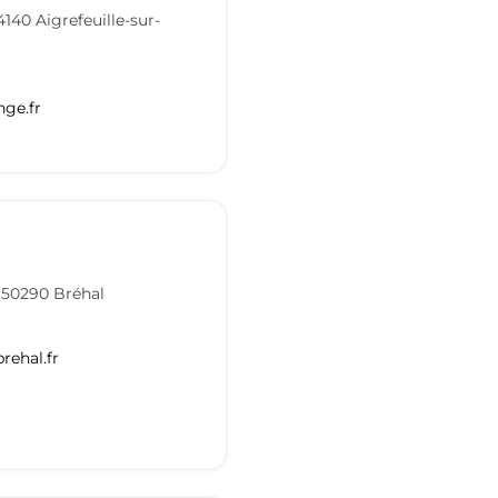
4140
Aigrefeuille-sur-
nge.fr
–
50290
Bréhal
rehal.fr