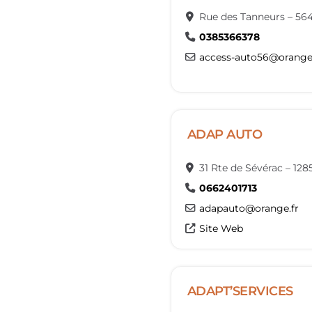
Rue des Tanneurs
–
56
0385366378
access-auto56
@
orange
ADAP AUTO
31 Rte de Sévérac
–
128
0662401713
adapauto
@
orange.fr
Site Web
ADAPT’SERVICES