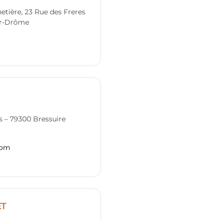
etière, 23 Rue des Freres
ur-Drôme
s
–
79300
Bressuire
com
ET