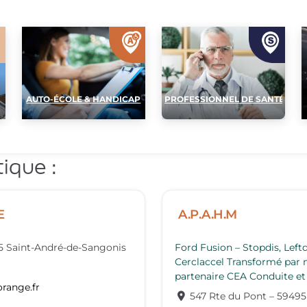
AUTO-ÉCOLE & HANDICAP
PROFESSIONNEL DE SANTÉ
ique :
E
A.P.A.H.M
5
Saint-André-de-Sangonis
Ford Fusion – Stopdis, Left
Cerclaccel Transformé par n
partenaire CEA Conduite e
orange.fr
547 Rte du Pont
–
59495