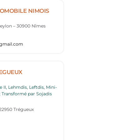
OMOBILE NIMOIS
eylon
–
30900
Nîmes
gmail.com
REGUEUX
II, Lehmdis, Leftdis, Mini-
ex Transformé par Sojadis
22950
Trégueux
m