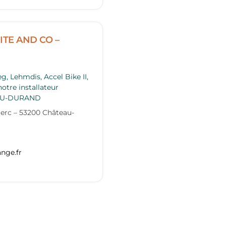
TE AND CO –
g, Lehmdis, Accel Bike II,
otre installateur
EAU-DURAND
lerc
–
53200
Château-
ange.fr