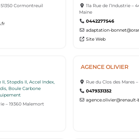
–
51350
Cormontreuil
11a Rue de l’Industrie
–
4
Maine
0442277546
.fr
adaptation-bonnet
@
ora
Site Web
AGENCE OLIVIER
I, Stopdis II, Accel Index,
Rue du Clos des Mares
tdis, Boule Carbone
0479331352
quipement
agence.olivier
@
renault-b
ie
–
19360
Malemort