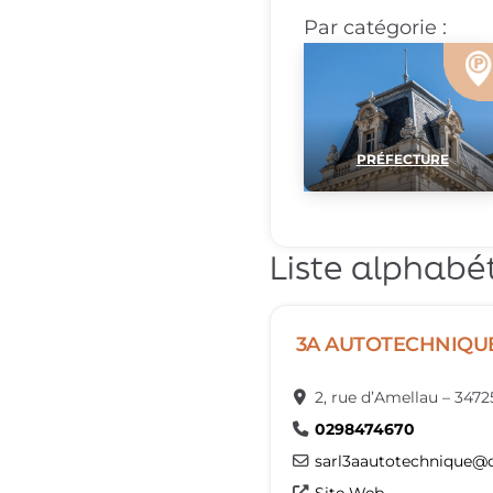
Par catégorie :
PRÉFECTURE
Liste alphabét
3A AUTOTECHNIQU
2, rue d’Amellau
–
3472
0298474670
sarl3aautotechnique
@