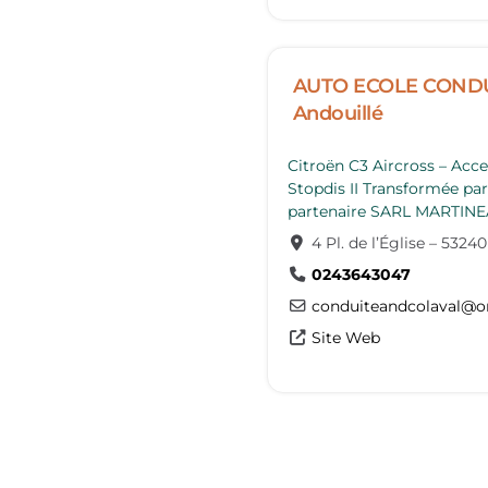
AUTO ECOLE CONDU
Andouillé
Citroën C3 Aircross – Accel
Stopdis II Transformée par
partenaire SARL MARTI
4 Pl. de l’Église
–
53240
0243643047
conduiteandcolaval
@
o
Site Web