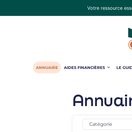
Votre ressource esse
Handiconduite
-
blog
sur
la
conduite
adaptée
ANNUAIRE
AIDES FINANCIÈRES
LE GUI
Annuai
Catégorie