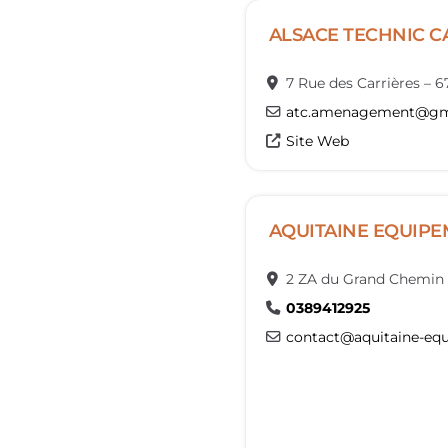
ALSACE TECHNIC C
7 Rue des Carrières
–
6
atc.amenagement
@
gm
Site Web
AQUITAINE EQUIP
2 ZA du Grand Chemin
0389412925
contact
@
aquitaine-eq