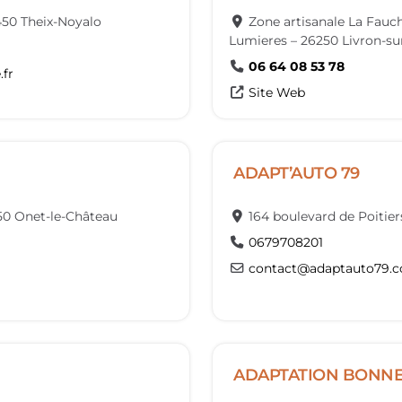
450
Theix-Noyalo
Zone artisanale La Fauch
Lumieres
–
26250
Livron-s
06 64 08 53 78
.fr
Site Web
ADAPT’AUTO 79
50
Onet-le-Château
164 boulevard de Poitier
0679708201
contact
@
adaptauto79.
ADAPTATION BONN