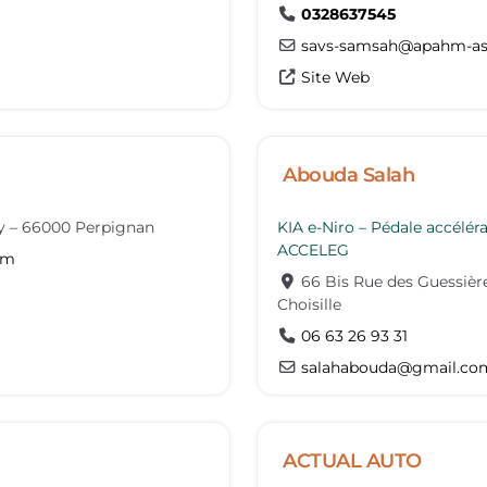
0328637545
savs-samsah
@
apahm-as
Site Web
Abouda Salah
y
–
66000
Perpignan
KIA e-Niro – Pédale accélér
ACCELEG
om
66 Bis Rue des Guessièr
Choisille
06 63 26 93 31
salahabouda
@
gmail.co
ACTUAL AUTO