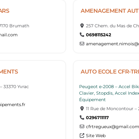
ARS
AMENAGEMENT AUT
7170
Brumath
257 Chem. du Mas de Ch
ail.com
0698115242
amenagement.nimois
@
EMENTS
AUTO ECOLE CFR-T
–
33370
Yvrac
Peugeot e-2008 – Accel Bike 
Clavier, Stopdis, Accel Ind
Équipement
uipements.fr
11 Rue de Moncontour
–
0296711117
cfrtregueux
@
gmail.co
Site Web