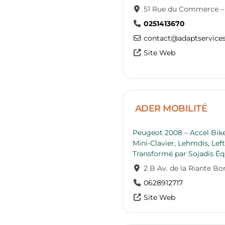
51 Rue du Commerce
0251413670
contact
@
adaptservices
Site Web
ADER MOBILITÉ
Peugeot 2008 – Accel Bike I
Mini-Clavier, Lehmdis, Lef
Transformé par Sojadis É
2 B Av. de la Riante Bor
0628912717
Site Web