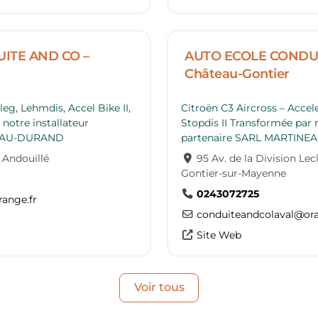
ITE AND CO –
AUTO ECOLE CONDUI
Château-Gontier
eg, Lehmdis, Accel Bike II,
Citroën C3 Aircross – Accele
 notre installateur
Stopdis II Transformée par n
NEAU-DURAND
partenaire SARL MARTIN
Andouillé
95 Av. de la Division Lec
Gontier-sur-Mayenne
0243072725
range.fr
conduiteandcolaval
@
or
Site Web
Voir tous