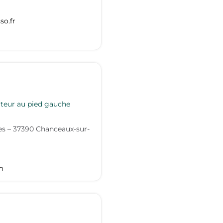
so.fr
ateur au pied gauche
es
–
37390
Chanceaux-sur-
m