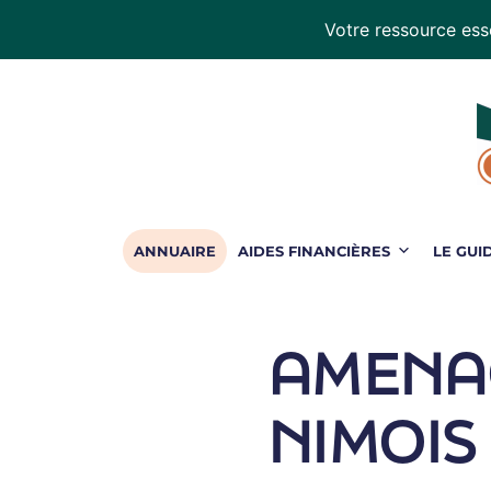
Votre ressource esse
Handiconduite
-
blog
sur
la
conduite
adaptée
ANNUAIRE
AIDES FINANCIÈRES
LE GUI
AMENA
NIMOIS