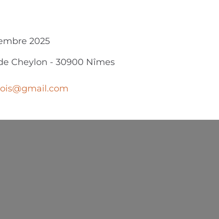
tembre 2025
de Cheylon
-
30900
Nîmes
ois
@
gmail.com