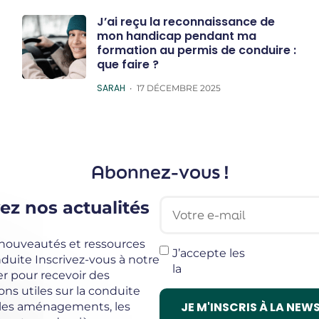
J’ai reçu la reconnaissance de
mon handicap pendant ma
formation au permis de conduire :
que faire ?
POSTED
SARAH
17 DÉCEMBRE 2025
Abonnez-vous !
Votre e-mail
ez nos actualités
 nouveautés et ressources
J’accepte les
termes et c
uite Inscrivez-vous à notre
la
politique de confidentia
r pour recevoir des
ons utiles sur la conduite
 les aménagements, les