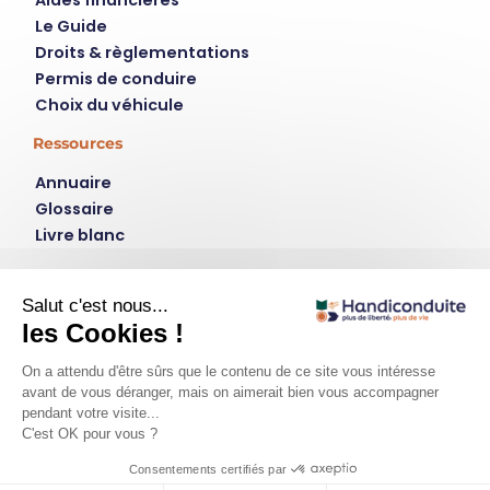
Aides financières
Le Guide
Droits & règlementations
Permis de conduire
Choix du véhicule
Ressources
Annuaire
Glossaire
Livre blanc
Contact
Instagram
LinkedIn
plus de liberté, plus de vie
Qui est handiconduite.fr ?
Contact
Mentions légales
Politique de confidentialité