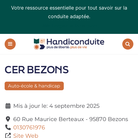
Votre ressource essentielle pour tout savoir sur la
conduite adaptée.
Téléchargez le livre blanc
Handiconduite
-
blog
Menu
Recherc
sur
la
CER BEZONS
conduite
adaptée
Auto-école & handicap
Mis à jour le:
4 septembre 2025
60 Rue Maurice Berteaux
-
95870
Bezons
0130761976
Site Web