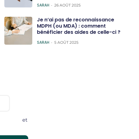
POSTED
SARAH
26 AOÛT 2025
Je n’ai pas de reconnaissance
MDPH (ou MDA) : comment
bénéficier des aides de celle-ci ?
POSTED
SARAH
5 AOÛT 2025
onditions
et
lité