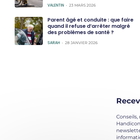
POSTED
VALENTIN
23 MARS 2026
Parent âgé et conduite : que faire
quand il refuse d’arrêter malgré
des problèmes de santé ?
POSTED
SARAH
28 JANVIER 2026
Recev
Conseils,
Handicond
newslette
informati