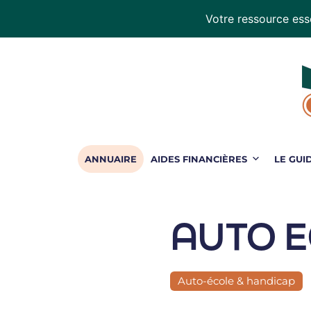
Votre ressource esse
Handiconduite
-
blog
sur
la
conduite
adaptée
ANNUAIRE
AIDES FINANCIÈRES
LE GUI
AUTO E
Auto-école & handicap