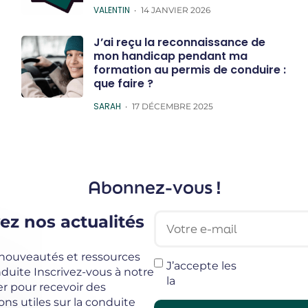
POSTED
VALENTIN
14 JANVIER 2026
J’ai reçu la reconnaissance de
mon handicap pendant ma
formation au permis de conduire :
que faire ?
POSTED
SARAH
17 DÉCEMBRE 2025
Abonnez-vous !
Votre e-mail
ez nos actualités
 nouveautés et ressources
J’accepte les
termes et c
uite Inscrivez-vous à notre
la
politique de confidentia
r pour recevoir des
ons utiles sur la conduite