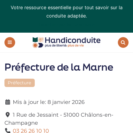
Votre ressource essentielle pour tout savoir sur la
conduite adaptée.
Téléchargez le livre blanc
Handiconduite
-
blog
Menu
Recherc
sur
la
Préfecture de la Marne
conduite
adaptée
Préfecture
Mis à jour le:
8 janvier 2026
1 Rue de Jessaint
-
51000
Châlons-en-
Champagne
03 26 26 10 10