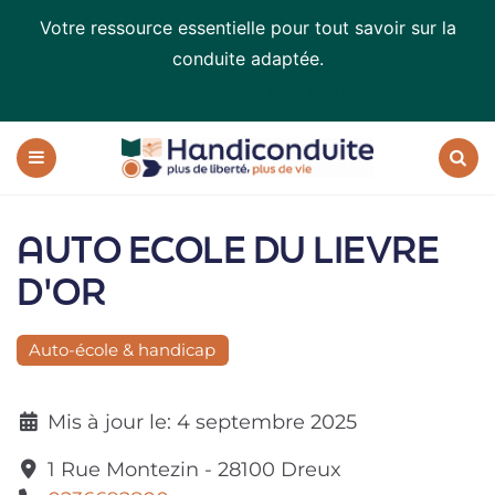
Votre ressource essentielle pour tout savoir sur la
conduite adaptée.
Téléchargez le livre blanc
Handiconduite
-
blog
Menu
Recherc
sur
la
AUTO ECOLE DU LIEVRE
conduite
adaptée
D'OR
Auto-école & handicap
Mis à jour le:
4 septembre 2025
1 Rue Montezin
-
28100
Dreux