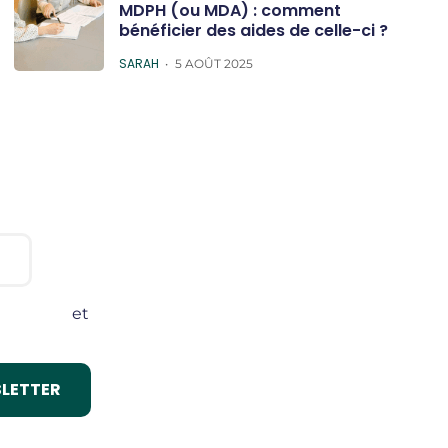
MDPH (ou MDA) : comment
bénéficier des aides de celle-ci ?
POSTED
SARAH
5 AOÛT 2025
onditions
et
lité