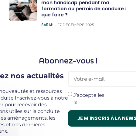
mon handicap pendant ma
formation au permis de conduire :
que faire ?
POSTED
SARAH
17 DÉCEMBRE 2025
Abonnez-vous !
Votre e-mail
ez nos actualités
 nouveautés et ressources
J’accepte les
termes et c
uite Inscrivez-vous à notre
la
politique de confidentia
r pour recevoir des
ons utiles sur la conduite
 les aménagements, les
s et nos dernières
ons.