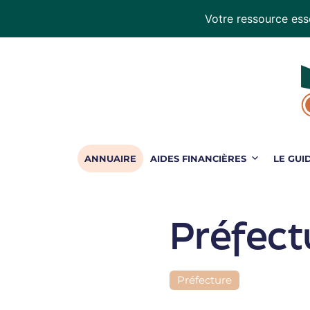
Votre ressource esse
Handiconduite
-
blog
sur
la
conduite
adaptée
ANNUAIRE
AIDES FINANCIÈRES
LE GUI
Préfect
Préfecture