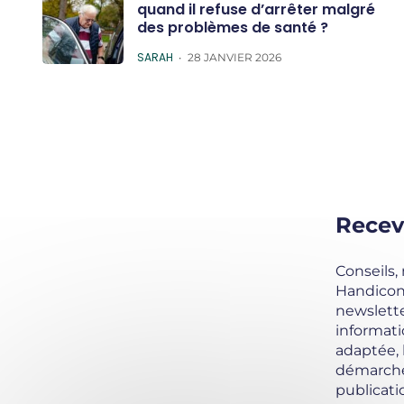
quand il refuse d’arrêter malgré
des problèmes de santé ?
POSTED
SARAH
28 JANVIER 2026
Recev
Conseils,
Handicond
newslette
informati
adaptée,
démarche
publicati