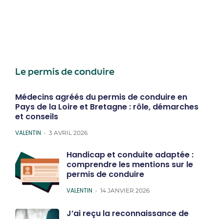
Le permis de conduire
Médecins agréés du permis de conduire en
Pays de la Loire et Bretagne : rôle, démarches
et conseils
POSTED
VALENTIN
3 AVRIL 2026
Handicap et conduite adaptée :
comprendre les mentions sur le
permis de conduire
POSTED
VALENTIN
14 JANVIER 2026
J’ai reçu la reconnaissance de