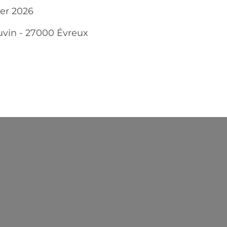
ier 2026
uvin
-
27000
Évreux
Chargement...