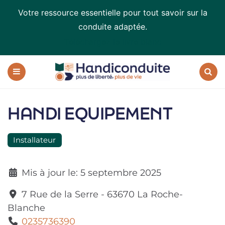
Votre ressource essentielle pour tout savoir sur la
conduite adaptée.
Téléchargez le livre blanc
Handiconduite
-
blog
Menu
Recherc
sur
la
HANDI EQUIPEMENT
conduite
adaptée
Installateur
Mis à jour le:
5 septembre 2025
7 Rue de la Serre
-
63670
La Roche-
Blanche
0235736390