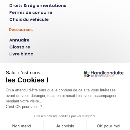
Droits & règlementations
Permis de conduire
Choix du véhicule
Ressources
Annuaire
Glossaire
Livre blanc
Contact
Instagram
LinkedIn
plus de liberté, plus de vie
Qui est handiconduite.fr ?
Contact
Mentions légales
Politique de confidentialité