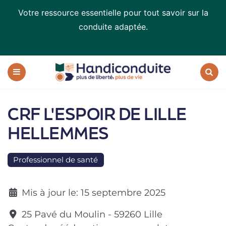
Votre ressource essentielle pour tout savoir sur la
conduite adaptée.
Téléchargez le livre blanc
Handiconduite
-
blog
Menu
Recherc
sur
la
CRF L'ESPOIR DE LILLE
conduite
adaptée
HELLEMMES
Professionnel de santé
Mis à jour le:
15 septembre 2025
25 Pavé du Moulin
-
59260
Lille