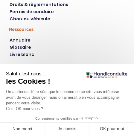
Droits & règlementations
Permis de conduire
Choix du véhicule
Ressources
Annuaire
Glossaire
Livre blanc
Contact
Instagram
LinkedIn
plus de liberté, plus de vie
Qui est handiconduite.fr ?
Contact
Mentions légales
Politique de confidentialité