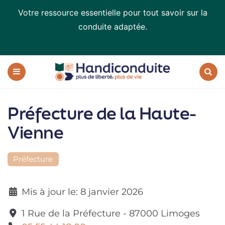
Votre ressource essentielle pour tout savoir sur la
conduite adaptée.
Téléchargez le livre blanc
Handiconduite
-
blog
Menu
Recherc
sur
la
Préfecture de la Haute-
conduite
adaptée
Vienne
Préfecture
Mis à jour le:
8 janvier 2026
1 Rue de la Préfecture
-
87000
Limoges