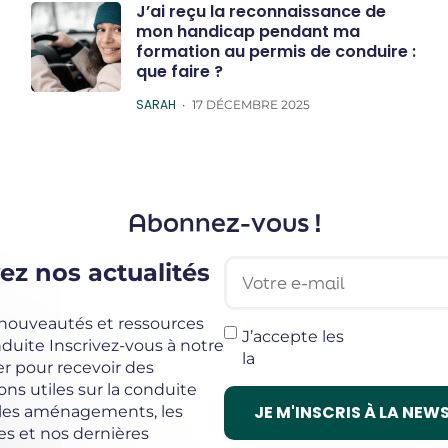
J’ai reçu la reconnaissance de
mon handicap pendant ma
formation au permis de conduire :
que faire ?
POSTED
SARAH
17 DÉCEMBRE 2025
Abonnez-vous !
Votre e-mail
ez nos actualités
 nouveautés et ressources
J’accepte les
termes et c
uite Inscrivez-vous à notre
la
politique de confidentia
r pour recevoir des
ons utiles sur la conduite
 les aménagements, les
s et nos dernières