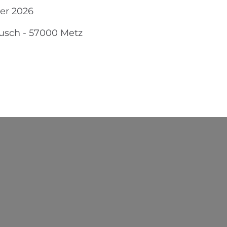
ier 2026
ausch
-
57000
Metz
Chargement...