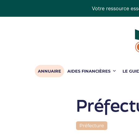
Votre ressource esse
Handiconduite
-
blog
sur
la
conduite
adaptée
ANNUAIRE
AIDES FINANCIÈRES
LE GUI
Préfect
Préfecture