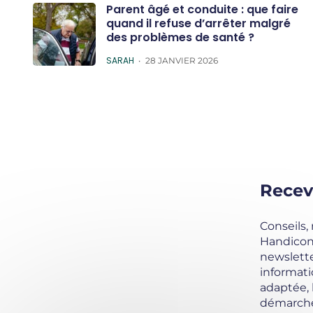
Parent âgé et conduite : que faire
quand il refuse d’arrêter malgré
des problèmes de santé ?
POSTED
SARAH
28 JANVIER 2026
Recev
Conseils,
Handicond
newslette
informati
adaptée,
démarche