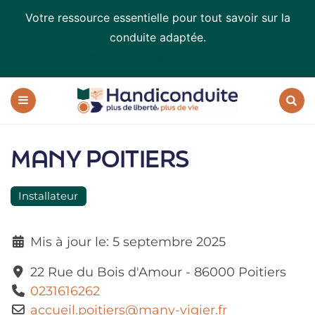
Votre ressource essentielle pour tout savoir sur la
conduite adaptée.
Téléchargez le livre blanc
Handiconduite
-
blog
Menu
Recherc
sur
la
MANY POITIERS
conduite
adaptée
Installateur
Mis à jour le:
5 septembre 2025
22 Rue du Bois d'Amour
-
86000
Poitiers
0231616262
accueil.poitiers
@
many-vigier.fr