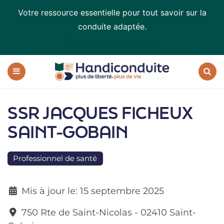
Votre ressource essentielle pour tout savoir sur la
conduite adaptée.
Téléchargez le livre blanc
Handiconduite
-
blog
Menu
Recherc
sur
la
SSR JACQUES FICHEUX
conduite
adaptée
SAINT-GOBAIN
Professionnel de santé
Mis à jour le:
15 septembre 2025
750 Rte de Saint-Nicolas
-
02410
Saint-