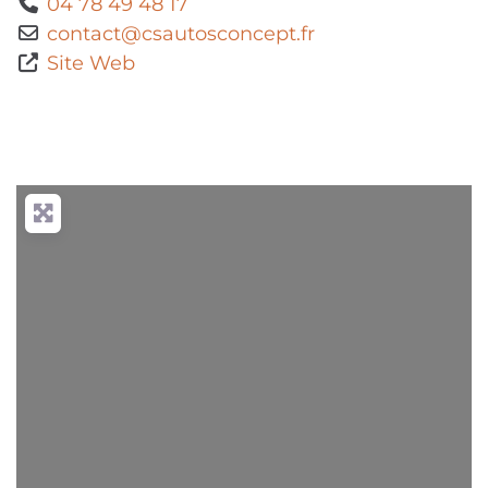
04 78 49 48 17
contact
@
csautosconcept.fr
Site Web
Chargement...