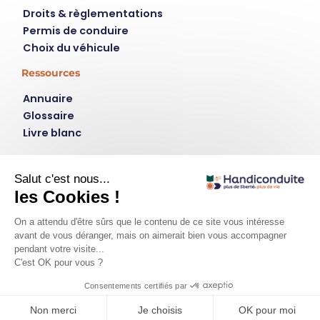
Droits & règlementations
Permis de conduire
Choix du véhicule
Ressources
Annuaire
Glossaire
Livre blanc
Contact
Instagram
LinkedIn
plus de liberté, plus de vie
Qui est handiconduite.fr ?
Contact
Mentions légales
Politique de confidentialité