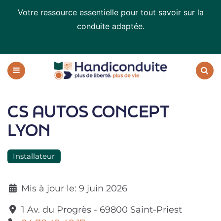
Votre ressource essentielle pour tout savoir sur la
conduite adaptée.
Téléchargez le livre blanc
Handiconduite
-
blog
Menu
Recherc
sur
la
CS AUTOS CONCEPT
conduite
adaptée
LYON
Installateur
Mis à jour le:
9 juin 2026
1 Av. du Progrès
-
69800
Saint-Priest